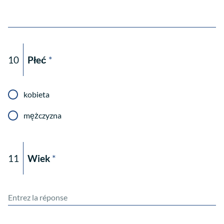
10
Płeć
*
kobieta
mężczyzna
11
Wiek
*