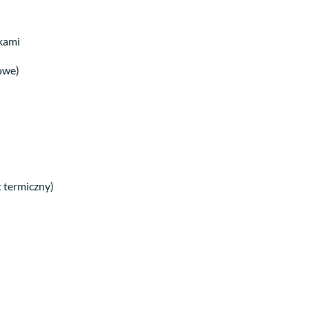
skami
rowe)
t termiczny)