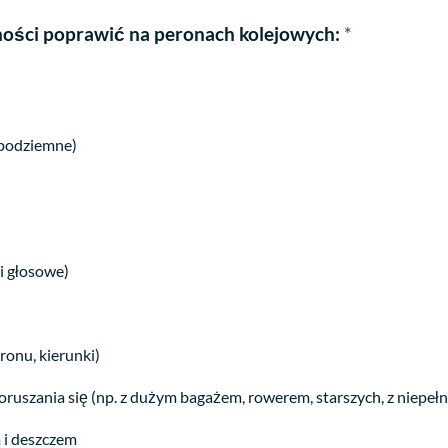
jności poprawić na peronach kolejowych:
*
a podziemne)
i głosowe)
onu, kierunki)
ruszania się (np. z dużym bagażem, rowerem, starszych, z niepe
 i deszczem